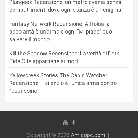
Plungeez Recensione: un metroidvania senza
a
combattimenti dove ogni stanza è un enigma
r
Fantasy Network Recensione: A Holua la
t
popolarità è un’arma e ogni “Mi piace” può
i
salvare il mondo
c
Kill the Shadow Recensione: La verità di Dark
o
Tide City appartiene ai morti
l
i
Yellowcreek Stories The Cabin Watcher
Recensione: Il silenzio è l’unica arma contro
l’assassino
Copyright © 2026
Amicopc.com