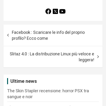
N
Facebook : Scaricare le info del proprio
a
profilo? Ecco come
v
i
Slitaz 4.0 : La distribuzione Linux più veloce e
g
leggera!
a
z
i
Ultime news
o
The Skin Stapler recensione: horror PSX tra
n
sangue e noir
e