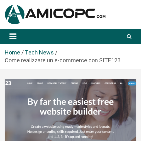
S
a
l
t
Novità Tecnologiche: Guide e News
Amicopc.com
a
a
l
Home
Tech News
c
Come realizzare un e-commerce con SITE123
o
n
t
e
n
u
t
o