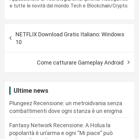
e tutte le novità dal mondo Tech e Blockchain/Crypto.
N
NETFLIX Download Gratis Italiano: Windows
a
10
v
i
Come catturare Gameplay Android
g
a
z
Ultime news
i
Plungeez Recensione: un metroidvania senza
o
combattimenti dove ogni stanza è un enigma
n
Fantasy Network Recensione: A Holua la
e
popolarità è un’arma e ogni “Mi piace” può
a