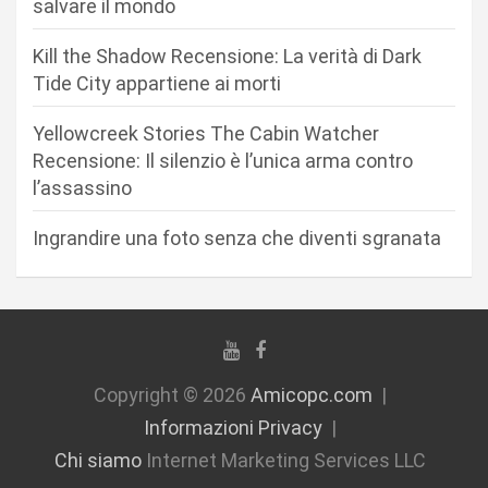
salvare il mondo
r
Kill the Shadow Recensione: La verità di Dark
t
Tide City appartiene ai morti
i
c
Yellowcreek Stories The Cabin Watcher
Recensione: Il silenzio è l’unica arma contro
o
l’assassino
l
i
Ingrandire una foto senza che diventi sgranata
Copyright © 2026
Amicopc.com
Informazioni Privacy
Chi siamo
Internet Marketing Services LLC