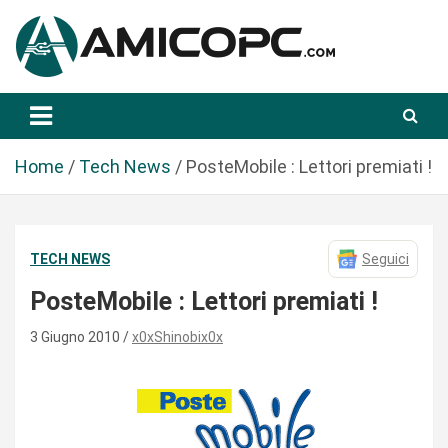
S
a
l
t
Novità Tecnologiche: Guide e News
Amicopc.com
a
a
l
Home
Tech News
PosteMobile : Lettori premiati !
c
o
n
TECH NEWS
Seguici
t
e
PosteMobile : Lettori premiati !
n
u
3 Giugno 2010
x0xShinobix0x
t
o