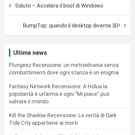
N
Soluto – Accelera il boot di Windows
a
v
BumpTop: quando il desktop diventa 3D!
i
g
a
Ultime news
z
Plungeez Recensione: un metroidvania senza
i
combattimenti dove ogni stanza è un enigma
o
n
Fantasy Network Recensione: A Holua la
popolarità è un’arma e ogni “Mi piace” può
e
salvare il mondo
a
r
Kill the Shadow Recensione: La verità di Dark
Tide City appartiene ai morti
t