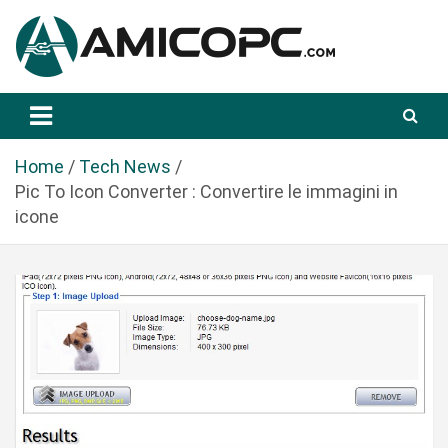
S
a
l
t
Novità Tecnologiche: Guide e News
Amicopc.com
a
a
l
Home
Tech News
c
Pic To Icon Converter : Convertire le immagini in
o
icone
n
t
e
n
u
t
o