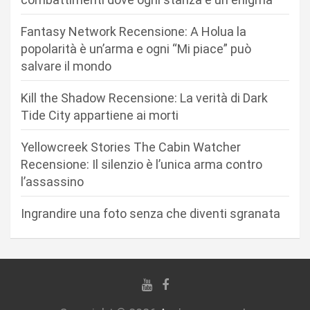
o
n
Fantasy Network Recensione: A Holua la
popolarità è un’arma e ogni “Mi piace” può
e
salvare il mondo
a
r
Kill the Shadow Recensione: La verità di Dark
Tide City appartiene ai morti
t
i
Yellowcreek Stories The Cabin Watcher
c
Recensione: Il silenzio è l’unica arma contro
l’assassino
o
l
Ingrandire una foto senza che diventi sgranata
i