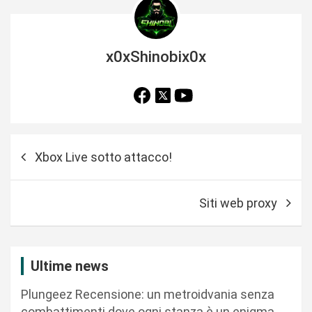
x0xShinobix0x
N
Xbox Live sotto attacco!
a
v
Siti web proxy
i
g
a
Ultime news
z
Plungeez Recensione: un metroidvania senza
i
combattimenti dove ogni stanza è un enigma