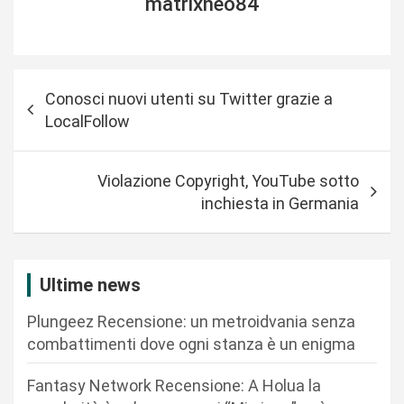
matrixneo84
N
Conosci nuovi utenti su Twitter grazie a
a
LocalFollow
v
i
Violazione Copyright, YouTube sotto
g
inchiesta in Germania
a
z
i
Ultime news
o
Plungeez Recensione: un metroidvania senza
n
combattimenti dove ogni stanza è un enigma
e
Fantasy Network Recensione: A Holua la
a