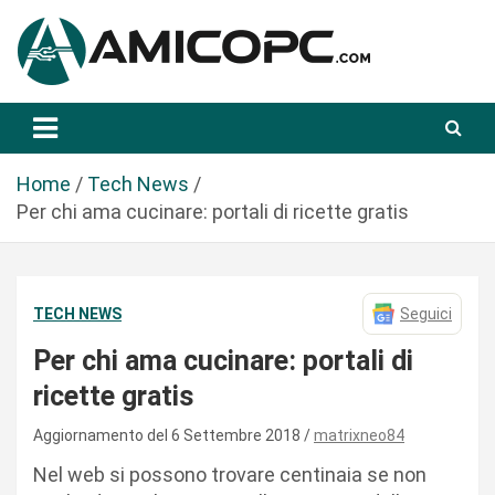
S
a
l
t
Novità Tecnologiche: Guide e News
Amicopc.com
a
a
l
Home
Tech News
c
Per chi ama cucinare: portali di ricette gratis
o
n
t
TECH NEWS
Seguici
e
n
Per chi ama cucinare: portali di
u
ricette gratis
t
o
Aggiornamento del 6 Settembre 2018
matrixneo84
Nel web si possono trovare centinaia se non