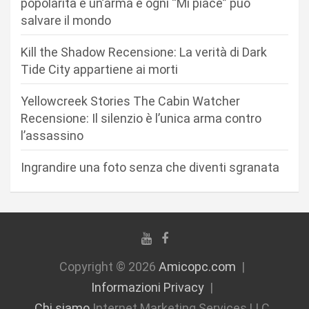
popolarità è un’arma e ogni “Mi piace” può
r
salvare il mondo
t
Kill the Shadow Recensione: La verità di Dark
i
Tide City appartiene ai morti
c
Yellowcreek Stories The Cabin Watcher
o
Recensione: Il silenzio è l’unica arma contro
l
l’assassino
i
Ingrandire una foto senza che diventi sgranata
Copyright © 2026
Amicopc.com
Informazioni Privacy
Chi siamo
Internet Marketing Services LLC