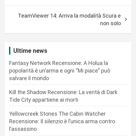
v
i
TeamViewer 14: Arriva la modalità Scura e
g
non solo
a
z
i
Ultime news
o
Fantasy Network Recensione: A Holua la
n
popolarità è un’arma e ogni “Mi piace” può
salvare il mondo
e
a
Kill the Shadow Recensione: La verità di Dark
r
Tide City appartiene ai morti
t
Yellowcreek Stories The Cabin Watcher
i
Recensione: Il silenzio è l’unica arma contro
c
l’assassino