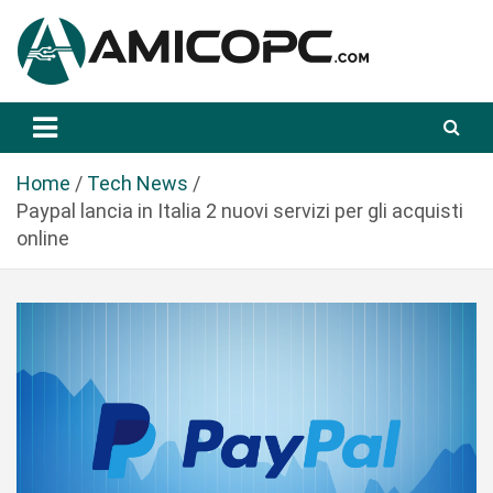
S
a
l
t
Novità Tecnologiche: Guide e News
Amicopc.com
a
a
l
Home
Tech News
c
Paypal lancia in Italia 2 nuovi servizi per gli acquisti
o
online
n
t
e
n
u
t
o