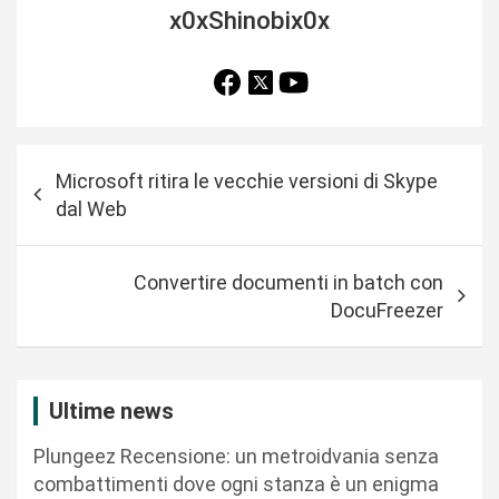
x0xShinobix0x
N
Microsoft ritira le vecchie versioni di Skype
a
dal Web
v
i
Convertire documenti in batch con
g
DocuFreezer
a
z
i
Ultime news
o
Plungeez Recensione: un metroidvania senza
n
combattimenti dove ogni stanza è un enigma