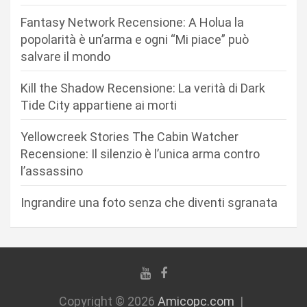
e
Fantasy Network Recensione: A Holua la
a
popolarità è un’arma e ogni “Mi piace” può
r
salvare il mondo
t
Kill the Shadow Recensione: La verità di Dark
i
Tide City appartiene ai morti
c
Yellowcreek Stories The Cabin Watcher
o
Recensione: Il silenzio è l’unica arma contro
l
l’assassino
i
Ingrandire una foto senza che diventi sgranata
Copyright © 2026
Amicopc.com