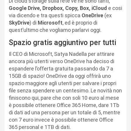
Di cloud storage sulla rete ve ne sono tanti,
Google Drive, Dropbox, Copy, Box, iCloud
e cosi
via dicendo e tra questi spicca
OneDrive
(ex
SkyDrive
) di
Microsoft
, ed è proprio di
quest’ultimo che vogliamo parlarvi oggi.
Spazio gratis aggiuntivo per tutti
Il CEO di Microsoft, Satya Nadella per attirare
ancora più utenti verso OneDrive ha deciso di
espandere l’offerta gratuita passando da 7 a
15GB di spazio! OneDrive da oggi offrirà uno
spazio maggiore agli utenti per salvare i propri
file senza spendere un centesimo. Le novità non
finiscono qui, pare che con soli 10 euro al mese
è possibile ottenere Office 365 Home, dare 1Tb
di dati ad una persona per un totale di 5, mentre
con 7 euro invece è possibile ottenere Office
365 personal e 1TB di dati.