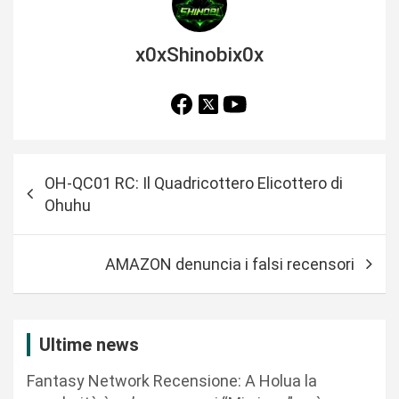
x0xShinobix0x
N
OH-QC01 RC: Il Quadricottero Elicottero di
a
Ohuhu
v
i
AMAZON denuncia i falsi recensori
g
a
z
Ultime news
i
Fantasy Network Recensione: A Holua la
o