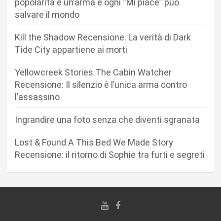
popolarità è un’arma e ogni “Mi piace” può
n
salvare il mondo
e
Kill the Shadow Recensione: La verità di Dark
a
Tide City appartiene ai morti
r
Yellowcreek Stories The Cabin Watcher
t
Recensione: Il silenzio è l’unica arma contro
i
l’assassino
c
Ingrandire una foto senza che diventi sgranata
o
l
Lost & Found A This Bed We Made Story
i
Recensione: il ritorno di Sophie tra furti e segreti