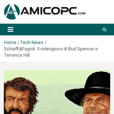
S
a
l
t
Novità Tecnologiche: Guide e News
Amicopc.com
a
a
l
Home
Tech News
c
Schiaffi&Fagioli: Il videogioco di Bud Spencer e
o
Terrence Hill
n
t
e
n
u
t
o