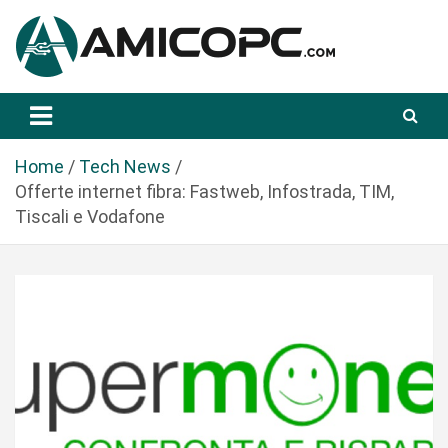
S
a
l
t
Novità Tecnologiche: Guide e News
Amicopc.com
a
a
l
Home
Tech News
c
Offerte internet fibra: Fastweb, Infostrada, TIM,
o
Tiscali e Vodafone
n
t
e
n
u
t
o