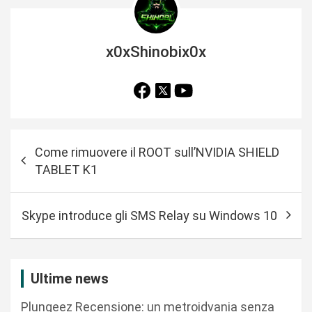
x0xShinobix0x
N
Come rimuovere il ROOT sull’NVIDIA SHIELD
a
TABLET K1
v
i
Skype introduce gli SMS Relay su Windows 10
g
a
z
Ultime news
i
Plungeez Recensione: un metroidvania senza