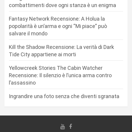
o
combattimenti dove ogni stanza è un enigma
n
Fantasy Network Recensione: A Holua la
e
popolarità è un’arma e ogni “Mi piace” può
a
salvare il mondo
r
Kill the Shadow Recensione: La verità di Dark
t
Tide City appartiene ai morti
i
c
Yellowcreek Stories The Cabin Watcher
Recensione: Il silenzio è l’unica arma contro
o
l’assassino
l
i
Ingrandire una foto senza che diventi sgranata