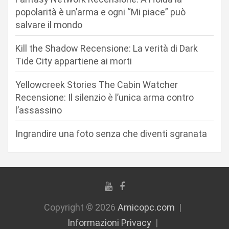
e
popolarità è un’arma e ogni “Mi piace” può
a
salvare il mondo
r
Kill the Shadow Recensione: La verità di Dark
t
Tide City appartiene ai morti
i
c
Yellowcreek Stories The Cabin Watcher
Recensione: Il silenzio è l’unica arma contro
o
l’assassino
l
i
Ingrandire una foto senza che diventi sgranata
Copyright © 2026
Amicopc.com
Informazioni Privacy