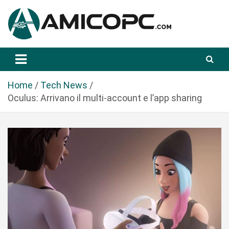
S
a
l
t
Novità Tecnologiche: Guide e News
Amicopc.com
a
a
l
Home
Tech News
c
Oculus: Arrivano il multi-account e l’app sharing
o
n
t
e
n
u
t
o