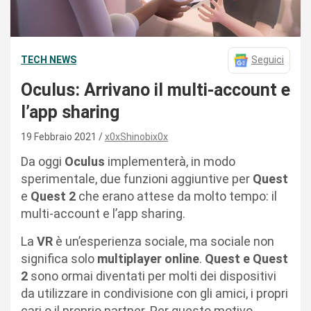
TECH NEWS
Seguici
Oculus: Arrivano il multi-account e
l’app sharing
19 Febbraio 2021
x0xShinobix0x
Da oggi
Oculus
implementerà, in modo
sperimentale, due funzioni aggiuntive per
Quest
e
Quest 2
che erano attese da molto tempo: il
multi-account e l’app sharing.
La
VR
è un’esperienza sociale, ma sociale non
significa solo
multiplayer online
.
Quest e Quest
2
sono ormai diventati per molti dei dispositivi
da utilizzare in condivisione con gli amici, i propri
cari o il proprio partner. Per questo motivo