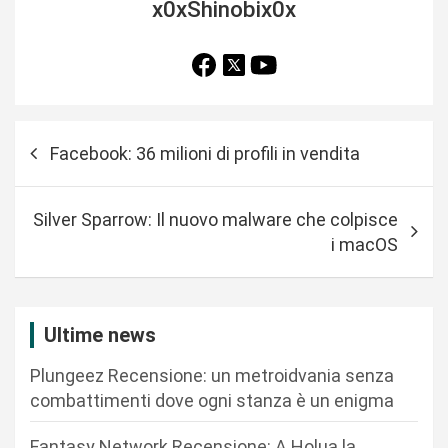
x0xShinobix0x
N
Facebook: 36 milioni di profili in vendita
a
v
Silver Sparrow: Il nuovo malware che colpisce
i
i macOS
g
a
z
Ultime news
i
Plungeez Recensione: un metroidvania senza
o
combattimenti dove ogni stanza è un enigma
n
Fantasy Network Recensione: A Holua la