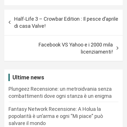
N
Half-Life 3 – Crowbar Edition : Il pesce d’aprile
a
di casa Valve!
v
i
Facebook VS Yahoo e i 2000 mila
g
licenziamenti!
a
z
i
Ultime news
o
Plungeez Recensione: un metroidvania senza
n
combattimenti dove ogni stanza è un enigma
e
Fantasy Network Recensione: A Holua la
a
popolarità è un’arma e ogni “Mi piace” può
r
salvare il mondo