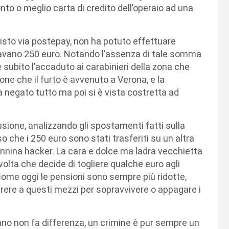
to o meglio carta di credito dell’operaio ad una
uisto via postepay, non ha potuto effettuare
avano 250 euro. Notando l’assenza di tale somma
 subito l’accaduto ai carabinieri della zona che
ione che il furto è avvenuto a Verona, e la
 negato tutto ma poi si è vista costretta ad
clusione, analizzando gli spostamenti fatti sulla
o che i 250 euro sono stati trasferiti su un altra
nonnina hacker. La cara e dolce ma ladra vecchietta
volta che decide di togliere qualche euro agli
i come oggi le pensioni sono sempre più ridotte,
orrere a questi mezzi per sopravvivere o appagare i
ano non fa differenza, un crimine è pur sempre un