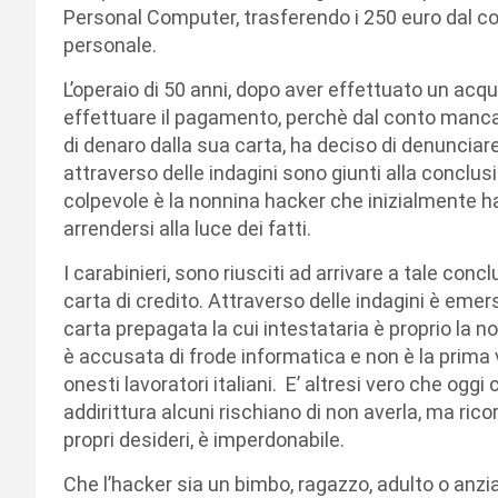
Personal Computer, trasferendo i 250 euro dal con
personale.
L’operaio di 50 anni, dopo aver effettuato un acq
effettuare il pagamento, perchè dal conto manc
di denaro dalla sua carta, ha deciso di denunciare
attraverso delle indagini sono giunti alla conclus
colpevole è la nonnina hacker che inizialmente ha
arrendersi alla luce dei fatti.
I carabinieri, sono riusciti ad arrivare a tale con
carta di credito. Attraverso delle indagini è emers
carta prepagata la cui intestataria è proprio la 
è accusata di frode informatica e non è la prima 
onesti lavoratori italiani. E’ altresi vero che ogg
addirittura alcuni rischiano di non averla, ma ric
propri desideri, è imperdonabile.
Che l’hacker sia un bimbo, ragazzo, adulto o anzi