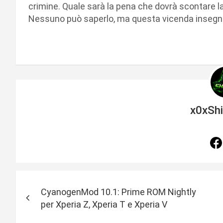
crimine. Quale sarà la pena che dovrà scontare l
Nessuno può saperlo, ma questa vicenda insegna
x0xSh
N
CyanogenMod 10.1: Prime ROM Nightly
a
per Xperia Z, Xperia T e Xperia V
v