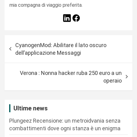
mia compagna di viaggio preferita.
N
CyanogenMod: Abilitare il lato oscuro
a
dell’applicazione Messaggi
v
i
Verona : Nonna hacker ruba 250 euro a un
g
operaio
a
z
i
Ultime news
o
Plungeez Recensione: un metroidvania senza
n
combattimenti dove ogni stanza è un enigma