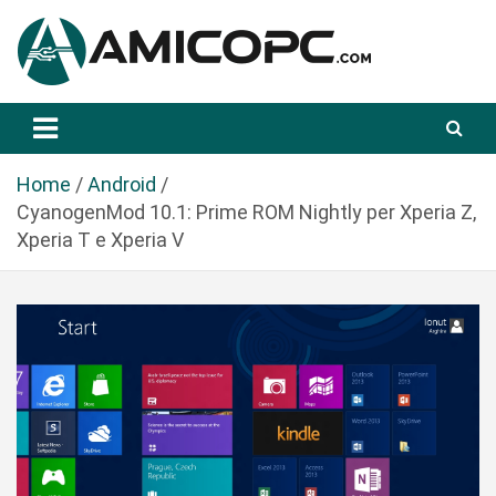
S
a
l
t
Novità Tecnologiche: Guide e News
Amicopc.com
a
a
l
Home
Android
c
CyanogenMod 10.1: Prime ROM Nightly per Xperia Z,
o
Xperia T e Xperia V
n
t
e
n
u
t
o