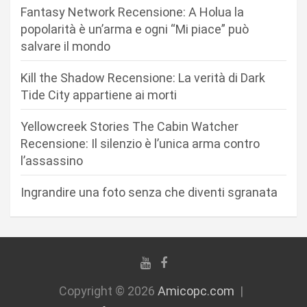
e
Fantasy Network Recensione: A Holua la
a
popolarità è un’arma e ogni “Mi piace” può
r
salvare il mondo
t
Kill the Shadow Recensione: La verità di Dark
i
Tide City appartiene ai morti
c
Yellowcreek Stories The Cabin Watcher
o
Recensione: Il silenzio è l’unica arma contro
l
l’assassino
i
Ingrandire una foto senza che diventi sgranata
Copyright © 2026
Amicopc.com