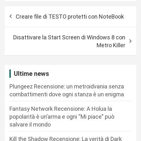
N
Creare file di TESTO protetti con NoteBook
a
v
Disattivare la Start Screen di Windows 8 con
i
Metro Killer
g
a
z
Ultime news
i
Plungeez Recensione: un metroidvania senza
o
combattimenti dove ogni stanza è un enigma
n
Fantasy Network Recensione: A Holua la
e
popolarità è un’arma e ogni “Mi piace” può
a
salvare il mondo
r
Kill the Shadow Recensione: La verità di Dark