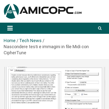
S
a
l
t
Novità Tecnologiche: Guide e News
Amicopc.com
a
a
l
Home
Tech News
c
Nascondere testi e immagini in file Midi con
o
CipherTune
n
t
e
n
u
t
o