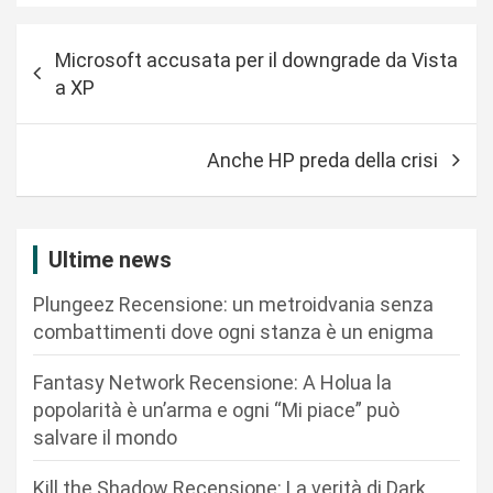
N
Microsoft accusata per il downgrade da Vista
a
a XP
v
i
Anche HP preda della crisi
g
a
z
Ultime news
i
Plungeez Recensione: un metroidvania senza
o
combattimenti dove ogni stanza è un enigma
n
Fantasy Network Recensione: A Holua la
e
popolarità è un’arma e ogni “Mi piace” può
a
salvare il mondo
r
Kill the Shadow Recensione: La verità di Dark