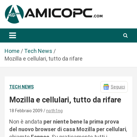
S
a
l
t
Novità Tecnologiche: Guide e News
Amicopc.com
a
a
l
Home
Tech News
c
Mozilla e cellulari, tutto da rifare
o
n
t
TECH NEWS
Seguici
e
n
Mozilla e cellulari, tutto da rifare
u
t
18 Febbraio 2009
noth1ng
o
Non è andata
per niente bene la prima prova
del nuovo browser di casa Mozilla per cellulari
,
chiamto
Fennec
. Su praticamente tutti i