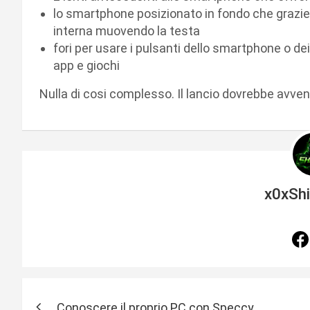
lo smartphone posizionato in fondo che grazie
interna muovendo la testa
fori per usare i pulsanti dello smartphone o de
app e giochi
Nulla di cosi complesso. Il lancio dovrebbe avven
x0xSh
N
Conoscere il proprio PC con Speccy