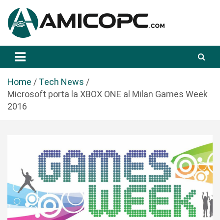
S
a
l
t
Novità Tecnologiche: Guide e News
Amicopc.com
a
a
l
Home
Tech News
c
Microsoft porta la XBOX ONE al Milan Games Week
o
2016
n
t
e
n
u
t
o