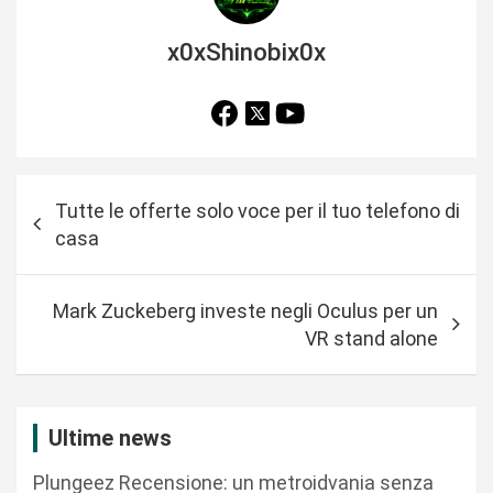
x0xShinobix0x
N
Tutte le offerte solo voce per il tuo telefono di
a
casa
v
i
Mark Zuckeberg investe negli Oculus per un
g
VR stand alone
a
z
i
Ultime news
o
Plungeez Recensione: un metroidvania senza