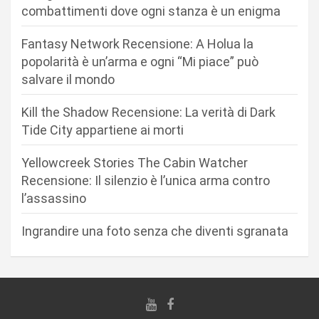
n
combattimenti dove ogni stanza è un enigma
e
Fantasy Network Recensione: A Holua la
a
popolarità è un’arma e ogni “Mi piace” può
r
salvare il mondo
t
Kill the Shadow Recensione: La verità di Dark
i
Tide City appartiene ai morti
c
Yellowcreek Stories The Cabin Watcher
o
Recensione: Il silenzio è l’unica arma contro
l
l’assassino
i
Ingrandire una foto senza che diventi sgranata