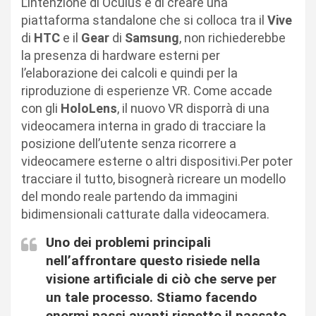
L’intenzione di Oculus è di creare una
piattaforma standalone che si colloca tra il
Vive
di
HTC
e il
Gear
di
Samsung
, non richiederebbe
la presenza di hardware esterni per
l’elaborazione dei calcoli e quindi per la
riproduzione di esperienze VR. Come accade
con gli
HoloLens
, il nuovo VR disporrà di una
videocamera interna in grado di tracciare la
posizione dell’utente senza ricorrere a
videocamere esterne o altri dispositivi.Per poter
tracciare il tutto, bisognerà ricreare un modello
del mondo reale partendo da immagini
bidimensionali catturate dalla videocamera.
Uno dei problemi principali
nell’affrontare questo risiede nella
visione artificiale di ciò che serve per
un tale processo. Stiamo facendo
enormi passi avanti rispetto il passato,