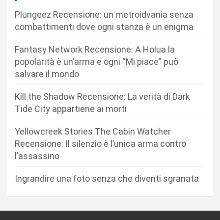
o
Plungeez Recensione: un metroidvania senza
n
combattimenti dove ogni stanza è un enigma
e
Fantasy Network Recensione: A Holua la
a
popolarità è un’arma e ogni “Mi piace” può
r
salvare il mondo
t
Kill the Shadow Recensione: La verità di Dark
i
Tide City appartiene ai morti
c
Yellowcreek Stories The Cabin Watcher
o
Recensione: Il silenzio è l’unica arma contro
l
l’assassino
i
Ingrandire una foto senza che diventi sgranata