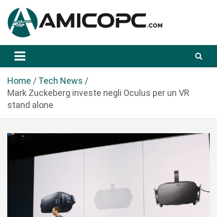
S
a
l
t
Novità Tecnologiche: Guide e News
Amicopc.com
a
a
l
Home
Tech News
c
Mark Zuckeberg investe negli Oculus per un VR
o
stand alone
n
t
e
n
u
t
o