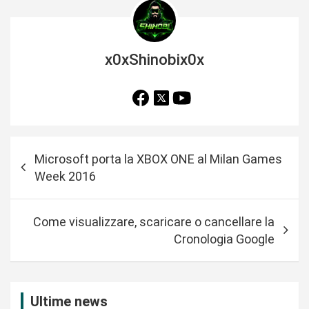
x0xShinobix0x
N
Microsoft porta la XBOX ONE al Milan Games
a
Week 2016
v
i
Come visualizzare, scaricare o cancellare la
g
Cronologia Google
a
z
i
Ultime news