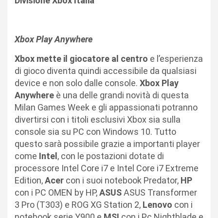
Divisione Xbox Italia
Xbox Play Anywhere
Xbox mette il giocatore al centro
e l’esperienza
di gioco diventa quindi accessibile da qualsiasi
device e non solo dalle console.
Xbox Play
Anywhere
è una delle grandi novità di questa
Milan Games Week e gli appassionati potranno
divertirsi con i titoli esclusivi Xbox sia sulla
console sia su PC con Windows 10. Tutto
questo sarà possibile grazie a importanti player
come
Intel
, con le postazioni dotate di
processore Intel Core i7 e Intel Core i7 Extreme
Edition,
Acer
con i suoi notebook Predator,
HP
con i PC OMEN by HP,
ASUS
ASUS Transformer
3 Pro (T303) e ROG XG Station 2,
Lenovo
con i
notebook serie Y900 e
MSI
con i Pc Nightblade e