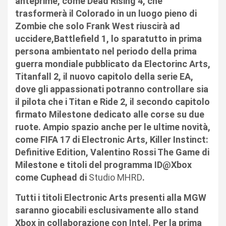
anteprime, come
Dead Rising 4
, che
trasformerà il Colorado in un luogo pieno di
Zombie che solo Frank West riuscirà ad
uccidere,
Battlefield 1
, lo sparatutto in prima
persona ambientato nel periodo della prima
guerra mondiale pubblicato da
Electorinc Arts,
Titanfall 2
, il nuovo capitolo della serie EA,
dove gli appassionati potranno controllare sia
il pilota che i Titan e
Ride 2
, il secondo capitolo
firmato
Milestone
dedicato alle corse su due
ruote. Ampio spazio anche per le ultime novità,
come
FIFA 17
di Electronic Arts,
Killer Instinct:
Definitive
Edition
,
Valentino Rossi The Game
di
Milestone e titoli del programma ID@Xbox
come
Cuphead
di
Studio MHRD
.
Tutti i titoli Electronic Arts presenti alla MGW
saranno giocabili esclusivamente allo stand
Xbox in collaborazione con Intel
. Per la prima