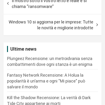
Il mostro sotto il vostro letto è reale e si
a
chiama “ransomware”
v
i
Windows 10 si aggiorna per le imprese: Tutte
g
le novità e migliorie introdotte
a
z
i
Ultime news
o
Plungeez Recensione: un metroidvania senza
n
combattimenti dove ogni stanza è un enigma
e
Fantasy Network Recensione: A Holua la
a
popolarità è un’arma e ogni “Mi piace” può
r
salvare il mondo
t
Kill the Shadow Recensione: La verità di Dark
i
Tide City appartiene ai morti