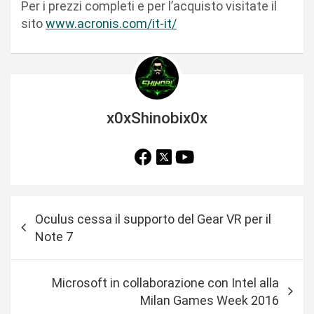
Per i prezzi completi e per l’acquisto visitate il
sito
www.acronis.com/it-it/
x0xShinobix0x
N
Oculus cessa il supporto del Gear VR per il
a
Note 7
v
i
Microsoft in collaborazione con Intel alla
g
Milan Games Week 2016