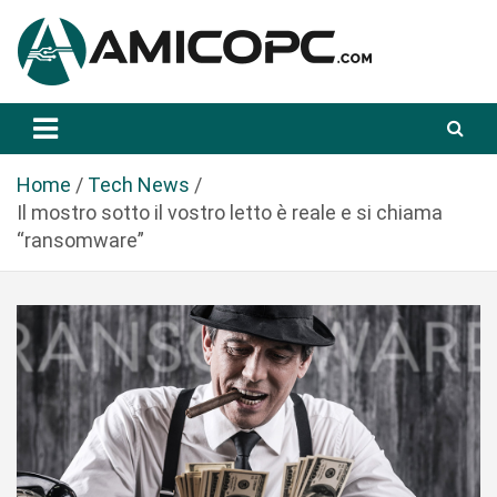
S
a
l
t
Novità Tecnologiche: Guide e News
Amicopc.com
a
a
l
Home
Tech News
c
Il mostro sotto il vostro letto è reale e si chiama
o
“ransomware”
n
t
e
n
u
t
o