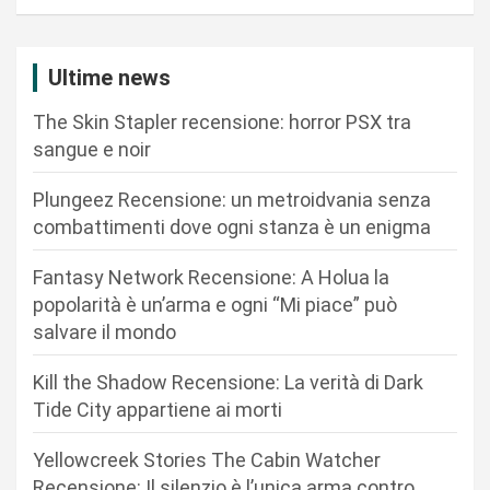
a
z
i
Ultime news
o
The Skin Stapler recensione: horror PSX tra
n
sangue e noir
e
Plungeez Recensione: un metroidvania senza
a
combattimenti dove ogni stanza è un enigma
r
Fantasy Network Recensione: A Holua la
t
popolarità è un’arma e ogni “Mi piace” può
i
salvare il mondo
c
Kill the Shadow Recensione: La verità di Dark
o
Tide City appartiene ai morti
l
i
Yellowcreek Stories The Cabin Watcher
Recensione: Il silenzio è l’unica arma contro