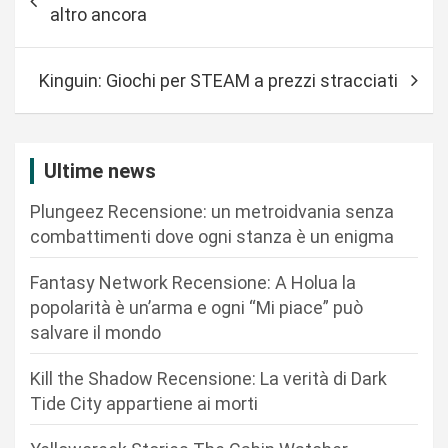
a
altro ancora
v
i
Kinguin: Giochi per STEAM a prezzi stracciati
g
a
z
Ultime news
i
Plungeez Recensione: un metroidvania senza
o
combattimenti dove ogni stanza è un enigma
n
Fantasy Network Recensione: A Holua la
e
popolarità è un’arma e ogni “Mi piace” può
a
salvare il mondo
r
Kill the Shadow Recensione: La verità di Dark
t
Tide City appartiene ai morti
i