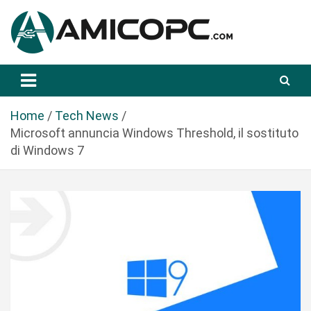
S
a
l
t
Novità Tecnologiche: Guide e News
Amicopc.com
a
a
l
Home
Tech News
c
Microsoft annuncia Windows Threshold, il sostituto
o
di Windows 7
n
t
e
n
u
t
o