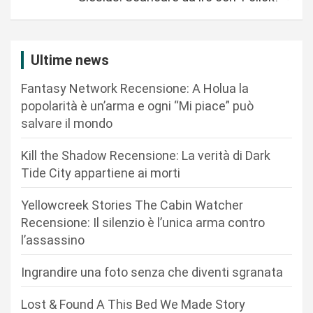
i
g
a
Ultime news
z
Fantasy Network Recensione: A Holua la
i
popolarità è un’arma e ogni “Mi piace” può
o
salvare il mondo
n
Kill the Shadow Recensione: La verità di Dark
e
Tide City appartiene ai morti
a
r
Yellowcreek Stories The Cabin Watcher
Recensione: Il silenzio è l’unica arma contro
t
l’assassino
i
c
Ingrandire una foto senza che diventi sgranata
o
Lost & Found A This Bed We Made Story