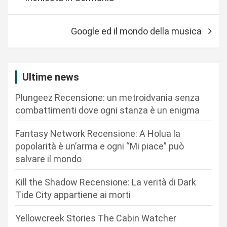
v
i
Google ed il mondo della musica
g
a
z
Ultime news
i
Plungeez Recensione: un metroidvania senza
o
combattimenti dove ogni stanza è un enigma
n
Fantasy Network Recensione: A Holua la
e
popolarità è un’arma e ogni “Mi piace” può
a
salvare il mondo
r
Kill the Shadow Recensione: La verità di Dark
t
Tide City appartiene ai morti
i
c
Yellowcreek Stories The Cabin Watcher