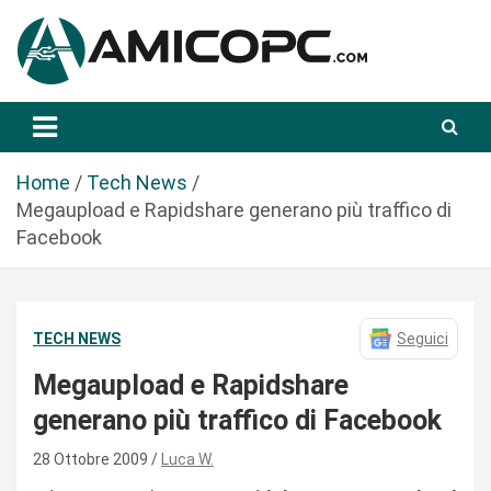
S
a
l
t
Novità Tecnologiche: Guide e News
Amicopc.com
a
a
l
Home
Tech News
c
Megaupload e Rapidshare generano più traffico di
o
Facebook
n
t
e
TECH NEWS
Seguici
n
u
Megaupload e Rapidshare
t
generano più traffico di Facebook
o
28 Ottobre 2009
Luca W.