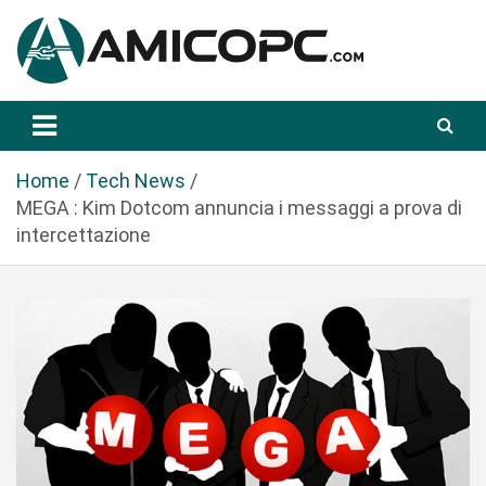
S
a
l
t
Novità Tecnologiche: Guide e News
Amicopc.com
a
a
l
Home
Tech News
c
MEGA : Kim Dotcom annuncia i messaggi a prova di
o
intercettazione
n
t
e
n
u
t
o