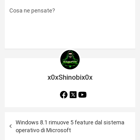
Cosa ne pensate?
x0xShinobix0x
N
Windows 8.1 rimuove 5 feature dal sistema
a
operativo di Microsoft
v