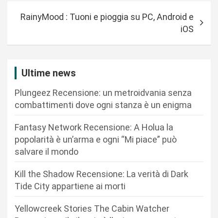
i
RainyMood : Tuoni e pioggia su PC, Android e
g
iOS
a
z
i
Ultime news
o
Plungeez Recensione: un metroidvania senza
n
combattimenti dove ogni stanza è un enigma
e
Fantasy Network Recensione: A Holua la
a
popolarità è un’arma e ogni “Mi piace” può
r
salvare il mondo
t
Kill the Shadow Recensione: La verità di Dark
i
Tide City appartiene ai morti
c
Yellowcreek Stories The Cabin Watcher
o