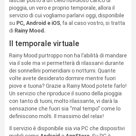
lasciar posto a un cielo nuvoloso carico di
pioggia, un vero e proprio temporale, allora il
servizio di cui vogliamo parlarvi oggi, disponibile
su
PC, Android e iOS
, fa al caso vostro, si tratta
di
Rainy Mood.
Il temporale virtuale
Rainy Mood purtroppo non ha l’abilità di mandare
via il sole ma vi permetterà di rilassarvi durante
dei sonnellini pomeridiani o notturni. Quante
volte avete desiderato dormire mentre fuori
piove e tuona? Grazie a Rainy Mood potete farlo!
Un servizio che riproduce il suono della pioggia
con tanto di tuoni, molto rilassante, vi darà la
sensazione che fuori sia “mal tempo” come lo
definiscono molti. Il massimo del relax!
Il servizio è disponibile sia via PC che dispositivi
mobili come
Android
o
AppStore
. Su PC è