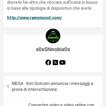
dovrete far altro che cliccare sull’icona in basso
in base alla tipologia di dispositivo che avete.
http://www.rainymood.com/
x0xShinobix0x
N
MEGA : Kim Dotcom annuncia i messaggi a
a
prova di intercettazione
v
i
Convertire video e video online con