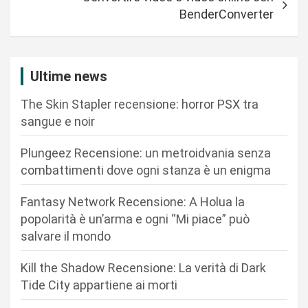
g
BenderConverter
a
z
i
Ultime news
o
The Skin Stapler recensione: horror PSX tra
n
sangue e noir
e
Plungeez Recensione: un metroidvania senza
a
combattimenti dove ogni stanza è un enigma
r
Fantasy Network Recensione: A Holua la
t
popolarità è un’arma e ogni “Mi piace” può
i
salvare il mondo
c
Kill the Shadow Recensione: La verità di Dark
o
Tide City appartiene ai morti
l