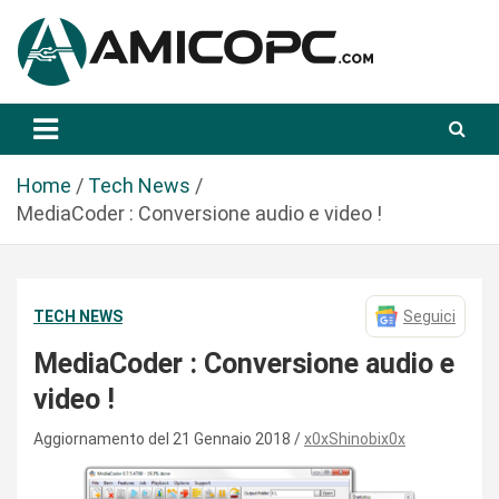
S
a
l
t
Novità Tecnologiche: Guide e News
Amicopc.com
a
a
l
Home
Tech News
c
MediaCoder : Conversione audio e video !
o
n
t
TECH NEWS
Seguici
e
n
MediaCoder : Conversione audio e
u
video !
t
o
Aggiornamento del 21 Gennaio 2018
x0xShinobix0x