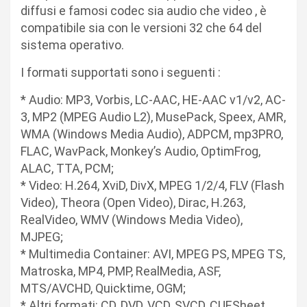
diffusi e famosi codec sia audio che video , è
compatibile sia con le versioni 32 che 64 del
sistema operativo.
I formati supportati sono i seguenti :
* Audio: MP3, Vorbis, LC-AAC, HE-AAC v1/v2, AC-
3, MP2 (MPEG Audio L2), MusePack, Speex, AMR,
WMA (Windows Media Audio), ADPCM, mp3PRO,
FLAC, WavPack, Monkey’s Audio, OptimFrog,
ALAC, TTA, PCM;
* Video: H.264, XviD, DivX, MPEG 1/2/4, FLV (Flash
Video), Theora (Open Video), Dirac, H.263,
RealVideo, WMV (Windows Media Video),
MJPEG;
* Multimedia Container: AVI, MPEG PS, MPEG TS,
Matroska, MP4, PMP, RealMedia, ASF,
MTS/AVCHD, Quicktime, OGM;
* Altri formati: CD, DVD, VCD, SVCD, CUESheet,