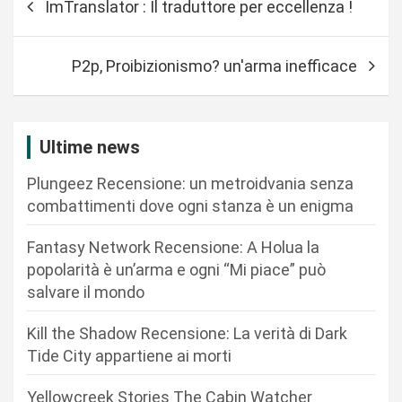
ImTranslator : Il traduttore per eccellenza !
a
v
P2p, Proibizionismo? un'arma inefficace
i
g
a
Ultime news
z
Plungeez Recensione: un metroidvania senza
i
combattimenti dove ogni stanza è un enigma
o
n
Fantasy Network Recensione: A Holua la
popolarità è un’arma e ogni “Mi piace” può
e
salvare il mondo
a
r
Kill the Shadow Recensione: La verità di Dark
Tide City appartiene ai morti
t
i
Yellowcreek Stories The Cabin Watcher