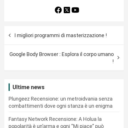
N
I migliori programmi di masterizzazione !
a
v
Google Body Browser : Esplora il corpo umano
i
!
g
a
z
Ultime news
i
Plungeez Recensione: un metroidvania senza
o
combattimenti dove ogni stanza è un enigma
n
Fantasy Network Recensione: A Holua la
e
popolarità è un’arma e ogni “Mi piace” può