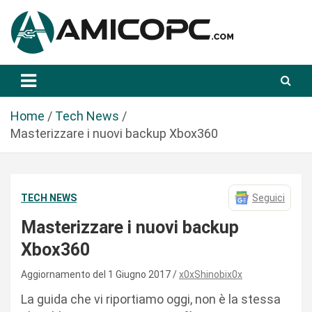
S
a
l
t
Novità Tecnologiche: Guide e News
Amicopc.com
a
a
l
Home
Tech News
c
Masterizzare i nuovi backup Xbox360
o
n
t
TECH NEWS
Seguici
e
n
Masterizzare i nuovi backup
u
Xbox360
t
o
Aggiornamento del 1 Giugno 2017
x0xShinobix0x
La guida che vi riportiamo oggi, non è la stessa