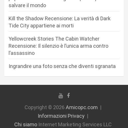
a
salvare il mondo
r
Kill the Shadow Recensione: La verità di Dark
t
Tide City appartiene ai morti
i
c
Yellowcreek Stories The Cabin Watcher
Recensione: Il silenzio è l’unica arma contro
o
l’assassino
l
i
Ingrandire una foto senza che diventi sgranata
Copyright © 2026
Amicopc.com
Informazioni Privacy
Chi siamo
Internet Marketing Services LLC