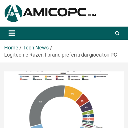
S
a
l
t
Novità Tecnologiche: Guide e News
Amicopc.com
a
a
l
Home
Tech News
c
Logitech e Razer: I brand preferiti dai giocatori PC
o
n
t
e
n
u
t
o