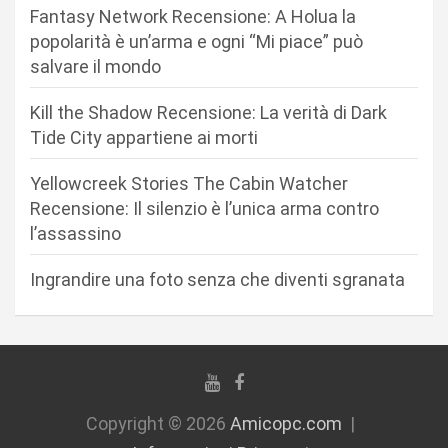
e
Fantasy Network Recensione: A Holua la
a
popolarità è un’arma e ogni “Mi piace” può
r
salvare il mondo
t
Kill the Shadow Recensione: La verità di Dark
i
Tide City appartiene ai morti
c
Yellowcreek Stories The Cabin Watcher
o
Recensione: Il silenzio è l’unica arma contro
l
l’assassino
i
Ingrandire una foto senza che diventi sgranata
Copyright © 2026
Amicopc.com