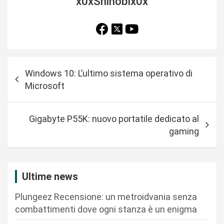
x0xShinobix0x
N
Windows 10: L’ultimo sistema operativo di
a
Microsoft
v
i
Gigabyte P55K: nuovo portatile dedicato al
g
gaming
a
z
i
Ultime news
o
Plungeez Recensione: un metroidvania senza
n
combattimenti dove ogni stanza è un enigma