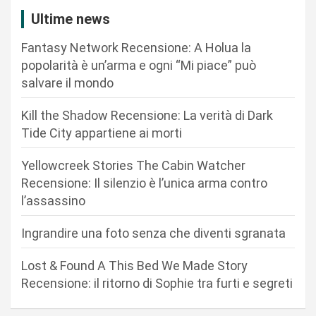
i
Ultime news
o
Fantasy Network Recensione: A Holua la
n
popolarità è un’arma e ogni “Mi piace” può
salvare il mondo
e
a
Kill the Shadow Recensione: La verità di Dark
r
Tide City appartiene ai morti
t
Yellowcreek Stories The Cabin Watcher
i
Recensione: Il silenzio è l’unica arma contro
c
l’assassino
o
Ingrandire una foto senza che diventi sgranata
l
i
Lost & Found A This Bed We Made Story
Recensione: il ritorno di Sophie tra furti e segreti