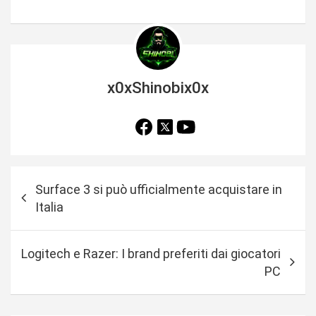
x0xShinobix0x
N
Surface 3 si può ufficialmente acquistare in
a
Italia
v
i
Logitech e Razer: I brand preferiti dai giocatori
g
PC
a
z