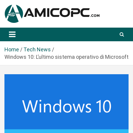
S
a
l
t
Novità Tecnologiche: Guide e News
Amicopc.com
a
a
l
Home
Tech News
c
Windows 10: L’ultimo sistema operativo di Microsoft
o
n
t
e
n
u
t
o