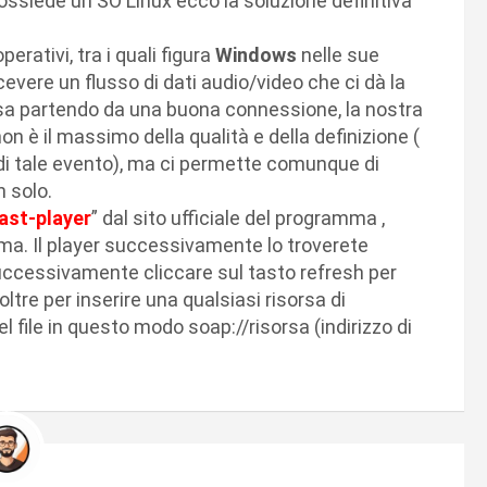
ssiede un SO Linux ecco la soluzione definitiva
rativi, tra i quali figura
Windows
nelle sue
cevere un flusso di dati audio/video che ci dà la
sa partendo da una buona connessione, la nostra
on è il massimo della qualità e della definizione (
 di tale evento), ma ci permette comunque di
 solo.
ast-player
” dal sito ufficiale del programma ,
ma. Il player successivamente lo troverete
uccessivamente cliccare sul tasto refresh per
oltre per inserire una qualsiasi risorsa di
del file in questo modo soap://risorsa (indirizzo di