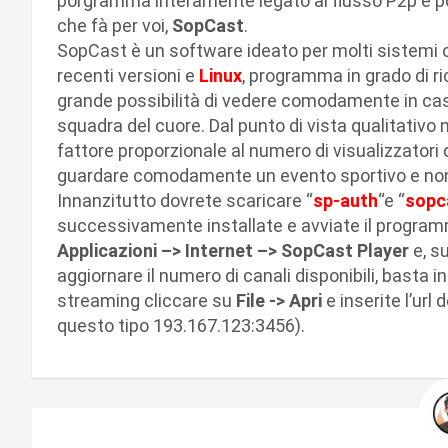
porgramma interamente legato al flusso P2p e po
che fà per voi,
SopCast
.
SopCast è un software ideato per molti sistemi ope
recenti versioni e
Linux
, programma in grado di ri
grande possibilità di vedere comodamente in ca
squadra del cuore. Dal punto di vista qualitativo n
fattore proporzionale al numero di visualizzatori
guardare comodamente un evento sportivo e non
Innanzitutto dovrete scaricare “
sp-auth
“e “
sopc
successivamente installate e avviate il program
Applicazioni –> Internet –> SopCast Player
e, s
aggiornare il numero di canali disponibili, basta in
streaming cliccare su
File -> Apri
e inserite l’url 
questo tipo 193.167.123:3456).