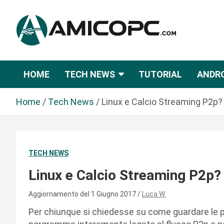
S
a
l
t
Novità Tecnologiche: Guide e News
Amicopc.com
a
a
HOME
TECH NEWS
TUTORIAL
ANDR
l
c
Home
Tech News
Linux e Calcio Streaming P2p? 
o
n
t
e
TECH NEWS
n
u
Linux e Calcio Streaming P2p? 
t
o
Aggiornamento del 1 Giugno 2017
Luca W.
Per chiunque si chiedesse su come guardare le pro