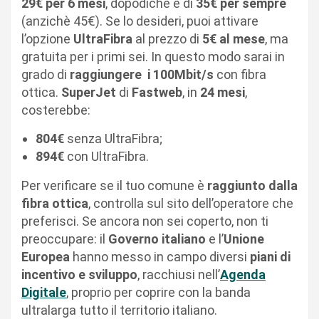
29€ per 6 mesi
, dopodiché è di
35€ per sempre
(anzichè 45€). Se lo desideri, puoi attivare
l’opzione
UltraFibra
al prezzo di
5€ al mese
, ma
gratuita per i primi sei. In questo modo sarai in
grado di
raggiungere
i 100Mbit/s
con fibra
ottica.
SuperJet
di
Fastweb
, in
24 mesi
,
costerebbe:
804€
senza UltraFibra;
894€
con UltraFibra.
Per verificare se il tuo comune è
raggiunto dalla
fibra ottica
, controlla sul sito dell’operatore che
preferisci. Se ancora non sei coperto, non ti
preoccupare: il
Governo italiano
e l’
Unione
Europea
hanno messo in campo diversi
piani di
incentivo e sviluppo
, racchiusi nell’
Agenda
Digitale
, proprio per coprire con la banda
ultralarga tutto il territorio italiano.