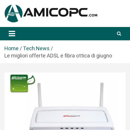
S
a
l
t
Novità Tecnologiche: Guide e News
Amicopc.com
a
a
l
Home
Tech News
c
Le migliori offerte ADSL e fibra ottica di giugno
o
n
t
e
n
u
t
o