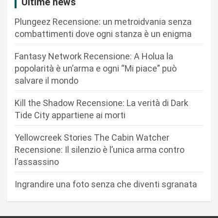
Ultime news
i
Plungeez Recensione: un metroidvania senza
o
combattimenti dove ogni stanza è un enigma
n
Fantasy Network Recensione: A Holua la
e
popolarità è un’arma e ogni “Mi piace” può
a
salvare il mondo
r
Kill the Shadow Recensione: La verità di Dark
t
Tide City appartiene ai morti
i
c
Yellowcreek Stories The Cabin Watcher
Recensione: Il silenzio è l’unica arma contro
o
l’assassino
l
i
Ingrandire una foto senza che diventi sgranata