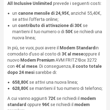
All Inclusive Unlimited
prevede i seguenti costi:
un
canone mensile di 24,95€
, anziché 55,40€,
se attivi l’offerta online;
un
contributo di attivazione di 30€
se
mantieni il tuo numero o di
50€
se richiedi una
nuova linea;
In più, se vuoi, puoi avere il
Modem Standard
in
comodato d’uso al costo di
3€ al mese
oppure il
nuovo
Modem Premium
AVM FRITZ!Box 3272
con
4€ al mese
. Di conseguenza,
il costo totale
dopo 24 mesi
sarebbe di:
658,80€
se attivi una nuova linea;
628,80€
se mantieni il tuo numero di telefono;
A cui vanno aggiunti
72€
se richiedi il
modem
standard
oppure
96€
se richiedi il
modem