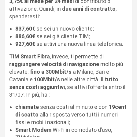
3,75€ al mese per 24 mesi
di contributo di
attivazione. Quindi, in
due anni di contratto
,
spenderesti:
837,60€
se sei un nuovo cliente;
886,60€
se sei già cliente TIM;
927,60€
se attivi una nuova linea telefonica.
TIM Smart Fibra
, invece, ti permette di
raggiungere velocità di navigazione
molto più
elevate:
fino a 300Mbit/s
a Milano, Bari e
Catania e
100Mbit/s
nelle altre città. Il
tutto
senza costi aggiuntivi
, se attivi l’offerta entro il
31/07. In più, hai:
chiamate
senza costi al minuto e con
19cent
di scatto
alla risposta verso tutti i numeri
fissi e mobili nazionali;
Smart Modem
Wi-Fi in comodato d’uso;