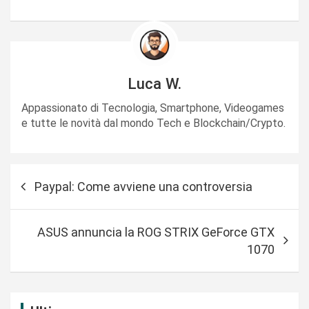
Luca W.
Appassionato di Tecnologia, Smartphone, Videogames
e tutte le novità dal mondo Tech e Blockchain/Crypto.
N
Paypal: Come avviene una controversia
a
v
ASUS annuncia la ROG STRIX GeForce GTX
i
1070
g
a
z