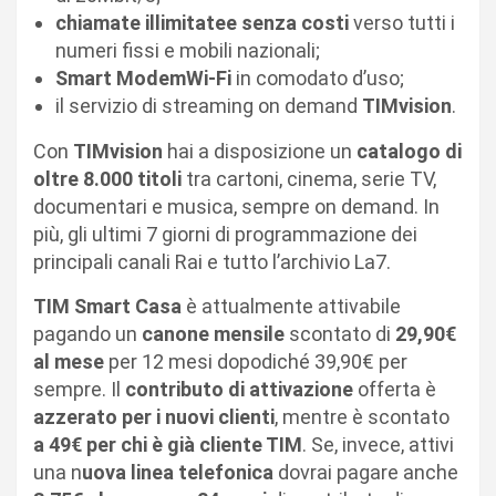
chiamate illimitatee senza costi
verso tutti i
numeri fissi e mobili nazionali;
Smart ModemWi-Fi
in comodato d’uso;
il servizio di streaming on demand
TIMvision
.
Con
TIMvision
hai a disposizione un
catalogo di
oltre 8.000 titoli
tra cartoni, cinema, serie TV,
documentari e musica, sempre on demand. In
più, gli ultimi 7 giorni di programmazione dei
principali canali Rai e tutto l’archivio La7.
TIM Smart Casa
è attualmente attivabile
pagando un
canone mensile
scontato di
29,90€
al mese
per 12 mesi dopodiché 39,90€ per
sempre. Il
contributo di attivazione
offerta è
azzerato per i nuovi clienti
, mentre è scontato
a 49€ per chi è già cliente TIM
. Se, invece, attivi
una n
uova linea telefonica
dovrai pagare anche