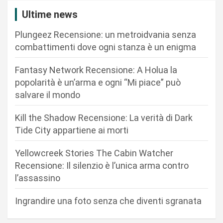
i
Ultime news
o
Plungeez Recensione: un metroidvania senza
n
combattimenti dove ogni stanza è un enigma
e
Fantasy Network Recensione: A Holua la
a
popolarità è un’arma e ogni “Mi piace” può
r
salvare il mondo
t
Kill the Shadow Recensione: La verità di Dark
i
Tide City appartiene ai morti
c
Yellowcreek Stories The Cabin Watcher
o
Recensione: Il silenzio è l’unica arma contro
l
l’assassino
i
Ingrandire una foto senza che diventi sgranata