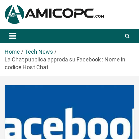
S
a
l
t
Novità Tecnologiche: Guide e News
Amicopc.com
a
a
l
Home
Tech News
c
La Chat pubblica approda su Facebook : Nome in
o
codice Host Chat
n
t
e
n
u
t
o