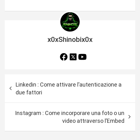
x0xShinobix0x
N
Linkedin : Come attivare l’autenticazione a
a
due fattori
v
i
Instagram : Come incorporare una foto o un
g
video attraverso l’Embed
a
z