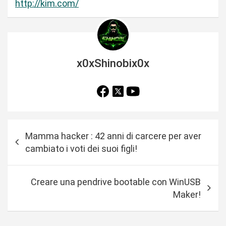
http://kim.com/
x0xShinobix0x
N
Mamma hacker : 42 anni di carcere per aver
a
cambiato i voti dei suoi figli!
v
i
Creare una pendrive bootable con WinUSB
g
Maker!
a
z