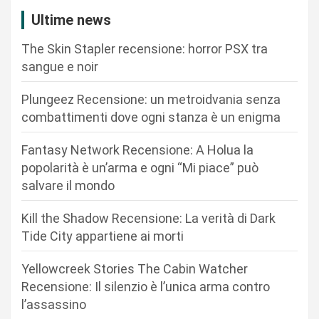
i
Ultime news
o
The Skin Stapler recensione: horror PSX tra
n
sangue e noir
e
Plungeez Recensione: un metroidvania senza
a
combattimenti dove ogni stanza è un enigma
r
Fantasy Network Recensione: A Holua la
t
popolarità è un’arma e ogni “Mi piace” può
i
salvare il mondo
c
Kill the Shadow Recensione: La verità di Dark
o
Tide City appartiene ai morti
l
i
Yellowcreek Stories The Cabin Watcher
Recensione: Il silenzio è l’unica arma contro
l’assassino