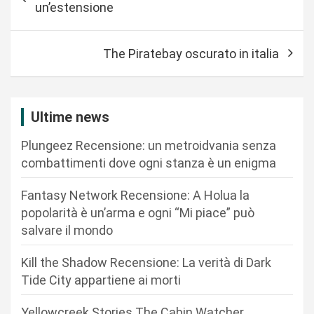
a
un’estensione
v
i
The Piratebay oscurato in italia
g
a
z
Ultime news
i
Plungeez Recensione: un metroidvania senza
o
combattimenti dove ogni stanza è un enigma
n
Fantasy Network Recensione: A Holua la
e
popolarità è un’arma e ogni “Mi piace” può
a
salvare il mondo
r
Kill the Shadow Recensione: La verità di Dark
t
Tide City appartiene ai morti
i
Yellowcreek Stories The Cabin Watcher