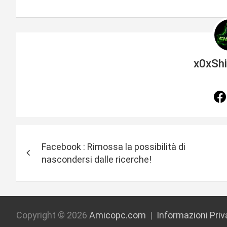
x0xSh
N
Facebook : Rimossa la possibilità di
a
nascondersi dalle ricerche!
v
i
g
Copyright © 2026
Amicopc.com
Informazioni Pri