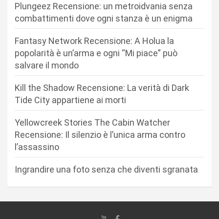
Plungeez Recensione: un metroidvania senza
o
combattimenti dove ogni stanza è un enigma
n
Fantasy Network Recensione: A Holua la
e
popolarità è un’arma e ogni “Mi piace” può
a
salvare il mondo
r
Kill the Shadow Recensione: La verità di Dark
t
Tide City appartiene ai morti
i
c
Yellowcreek Stories The Cabin Watcher
Recensione: Il silenzio è l’unica arma contro
o
l’assassino
l
i
Ingrandire una foto senza che diventi sgranata