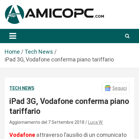
S
a
l
t
Novità Tecnologiche: Guide e News
Amicopc.com
a
a
l
Home
Tech News
c
iPad 3G, Vodafone conferma piano tariffario
o
n
t
TECH NEWS
Seguici
e
n
iPad 3G, Vodafone conferma piano
u
tariffario
t
o
Aggiornamento del 7 Settembre 2018
Luca W.
Vodafone
attraverso l’ausilio di un comunicato