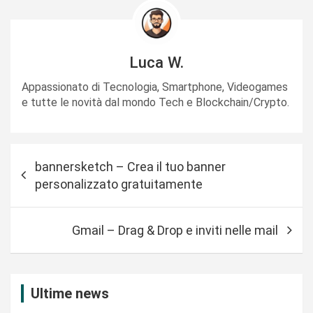
Luca W.
Appassionato di Tecnologia, Smartphone, Videogames
e tutte le novità dal mondo Tech e Blockchain/Crypto.
N
bannersketch – Crea il tuo banner
a
personalizzato gratuitamente
v
i
Gmail – Drag & Drop e inviti nelle mail
g
a
z
Ultime news
i