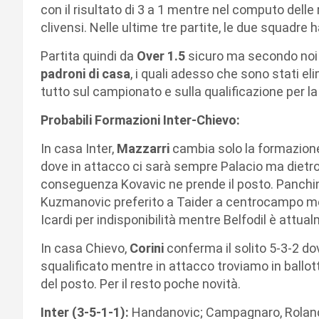
con il risultato di 3 a 1 mentre nel computo delle re
clivensi. Nelle ultime tre partite, le due squad
Partita quindi da
Over 1.5
sicuro ma secondo noi 
padroni di casa
, i quali adesso che sono stati el
tutto sul campionato e sulla qualificazione per 
Probabili Formazioni Inter-Chievo:
In casa Inter,
Mazzarri
cambia solo la formazione 
dove in attacco ci sarà sempre Palacio ma dietro d
conseguenza Kovavic ne prende il posto. Panchin
Kuzmanovic preferito a Taider a centrocampo m
Icardi per indisponibilità mentre Belfodil è attu
In casa Chievo,
Corini
conferma il solito 5-3-2 do
squalificato mentre in attacco troviamo in ballot
del posto. Per il resto poche novità.
Inter (3-5-1-1):
Handanovic; Campagnaro, Roland