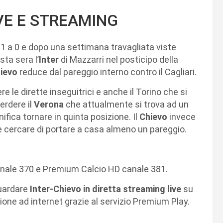
VE E STREAMING
 1 a 0 e dopo una settimana travagliata viste
sta sera l’
Inter
di Mazzarri nel posticipo della
ievo
reduce dal pareggio interno contro il Cagliari.
re le dirette inseguitrici e anche il Torino che si
erdere il
Verona
che attualmente si trova ad un
ifica tornare in quinta posizione. Il
Chievo
invece
e cercare di portare a casa almeno un pareggio.
nale 370 e Premium Calcio HD canale 381.
guardare
Inter-Chievo in diretta streaming live
su
one ad internet grazie al servizio Premium Play.