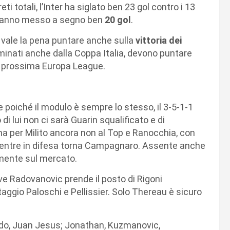
ti totali, l’Inter ha siglato ben 23 gol contro i 13
re hanno messo a segno ben
20 gol
.
vale la pena puntare anche sulla
vittoria dei
iminati anche dalla Coppa Italia, devono puntare
la prossima Europa League.
poiché il modulo è sempre lo stesso, il 3-5-1-1
i lui non ci sarà Guarin squalificato e di
a per Milito ancora non al Top e Ranocchia, con
entre in difesa torna Campagnaro. Assente anche
almente sul mercato.
ve Radovanovic prende il posto di Rigoni
taggio Paloschi e Pellissier. Solo Thereau è sicuro
o, Juan Jesus; Jonathan, Kuzmanovic,