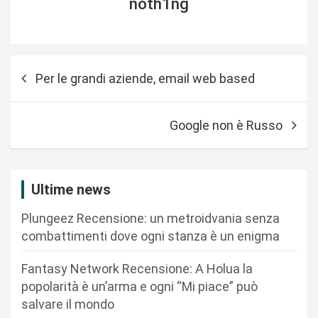
noth1ng
N
Per le grandi aziende, email web based
a
v
Google non è Russo
i
g
a
Ultime news
z
Plungeez Recensione: un metroidvania senza
i
combattimenti dove ogni stanza è un enigma
o
n
Fantasy Network Recensione: A Holua la
popolarità è un’arma e ogni “Mi piace” può
e
salvare il mondo
a