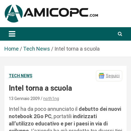
S
a
l
t
Novità Tecnologiche: Guide e News
Amicopc.com
a
a
l
Home
Tech News
Intel torna a scuola
c
o
n
TECH NEWS
Seguici
t
e
Intel torna a scuola
n
u
13 Gennaio 2009
noth1ng
t
Intel ha da poco annunciato il
debutto dei nuovi
o
notebook
2Go PC
, portatili
indirizzati
all’utilizzo educativo e per i paesi in via di
sviluppo
. L’azienda ha già prodotto tre diversi tipi