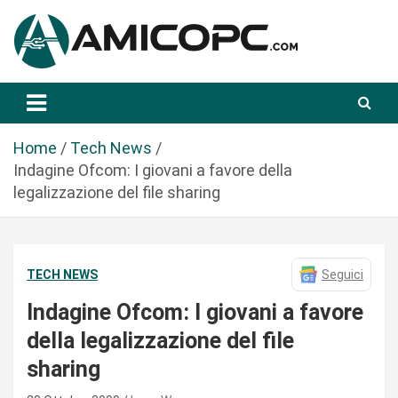
S
a
l
t
Novità Tecnologiche: Guide e News
Amicopc.com
a
a
l
Home
Tech News
c
Indagine Ofcom: I giovani a favore della
o
legalizzazione del file sharing
n
t
e
TECH NEWS
Seguici
n
u
Indagine Ofcom: I giovani a favore
t
della legalizzazione del file
o
sharing