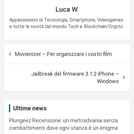
Luca W.
Appassionato di Tecnologia, Smartphone, Videogames
e tutte le novità dal mondo Tech e Blockchain/Crypto.
N
Movienizer – Per organizzare i vostri film
a
v
Jailbreak del firmware 3.1.2 iPhone –
i
Windows
g
a
z
Ultime news
i
Plungeez Recensione: un metroidvania senza
o
combattimenti dove ogni stanza è un enigma