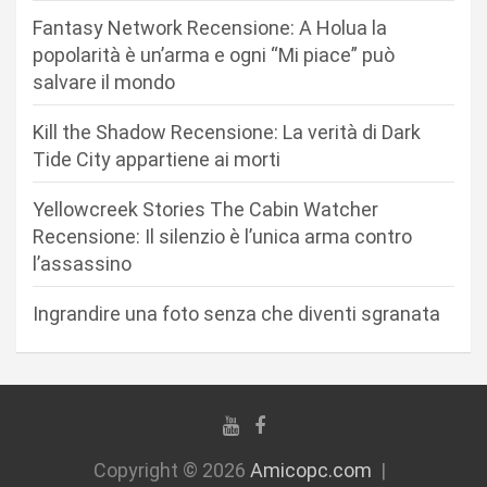
n
Fantasy Network Recensione: A Holua la
e
popolarità è un’arma e ogni “Mi piace” può
a
salvare il mondo
r
Kill the Shadow Recensione: La verità di Dark
t
Tide City appartiene ai morti
i
c
Yellowcreek Stories The Cabin Watcher
Recensione: Il silenzio è l’unica arma contro
o
l’assassino
l
i
Ingrandire una foto senza che diventi sgranata
Copyright © 2026
Amicopc.com