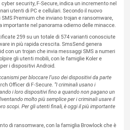
a cyber security, F-Secure, indica un incremento nel
ari utenti di PC e cellulari. Secondo il nuovo
i SMS Premium che inviano trojan e ransomware,
a importante nel panorama odierno delle minacce.
icate 259 su un totale di 574 varianti conosciute
lware in più rapida crescita. SmsSend genera
droid con un trojan che invia messaggi SMS a numeri
re gli utenti mobili, con le famiglie Koler e
er i dispositivi Android.
eccanismi per bloccare l’uso dei dispositivi da parte
ch Officer di F-Secure.
“I criminali usano i
ando i loro dispositivi fino a quando non pagano un
 diventando molto più semplice per i criminali usare il
o scopi. Per gli utenti finali, è oggi il più importante
ento di ransomware, con la famiglia Browlock che è