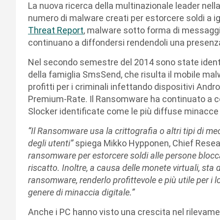
La nuova ricerca della multinazionale leader nell
numero di malware creati per estorcere soldi a ign
Threat Report
, malware sotto forma di messagg
continuano a diffondersi rendendoli una presenz
Nel secondo semestre del 2014 sono state identif
della famiglia SmsSend, che risulta il mobile ma
profitti per i criminali infettando dispositivi An
Premium-Rate. Il Ransomware ha continuato a colpi
Slocker identificate come le più diffuse minacce p
“Il Ransomware usa la crittografia o altri tipi di m
degli utenti”
spiega Mikko Hypponen, Chief Resear
ransomware per estorcere soldi alle persone blocc
riscatto. Inoltre, a causa delle monete virtuali, sta
ransomware, renderlo profittevole e più utile per i lor
genere di minaccia digitale.”
Anche i PC hanno visto una crescita nel rilevam