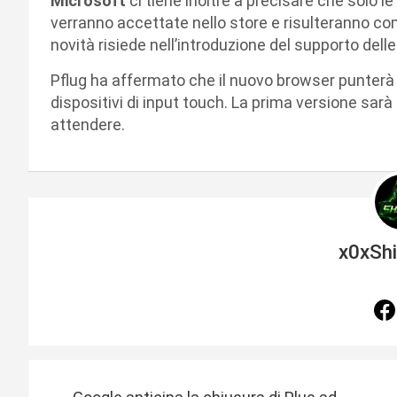
Microsoft
ci tiene inoltre a precisare che solo le
verranno accettate nello store e risulteranno com
novità risiede nell’introduzione del supporto dell
Pflug ha affermato che il nuovo browser punterà 
dispositivi di input touch. La prima versione sarà 
attendere.
x0xSh
N