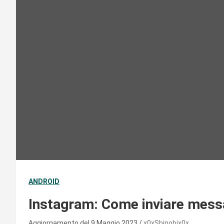
ANDROID
Instagram: Come inviare messa
Aggiornamento del 9 Maggio 2023
x0xShinobix0x