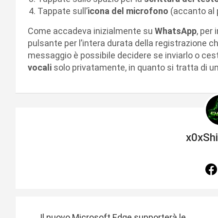
Tappate sull’
icona del microfono
(accanto al
Come accadeva inizialmente su
WhatsApp
, per
pulsante per l’intera durata della registrazione c
messaggio è possibile decidere se inviarlo o ces
vocali
solo privatamente, in quanto si tratta di u
x0xSh
N
Il nuovo Microsoft Edge supporterà le