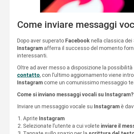
Come inviare messaggi voc
Dopo aver superato
Facebook
nella classica dei
Instagram
afferra il successo del momento forne
interessanti.
Oltre ad aver messo a disposizione la possibilità
contatto
, con l’ultimo aggiornamento viene introd
Instagram
come un comunissimo messaggio tes
Come si inviano messaggi vocali su Instagram?
Inviare un messaggio vocale su
Instagram
è dav
Aprite
Instagram
Selezionate l’utente a cui volete
inviare il me
Tappate sullo spazio per la
scrittura del test