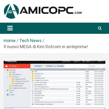
S
a
l
t
Novità Tecnologiche: Guide e News
Amicopc.com
a
a
l
Home
Tech News
c
Il nuovo MEGA di Kim Dotcom in anteprima!
o
n
t
e
n
u
t
o