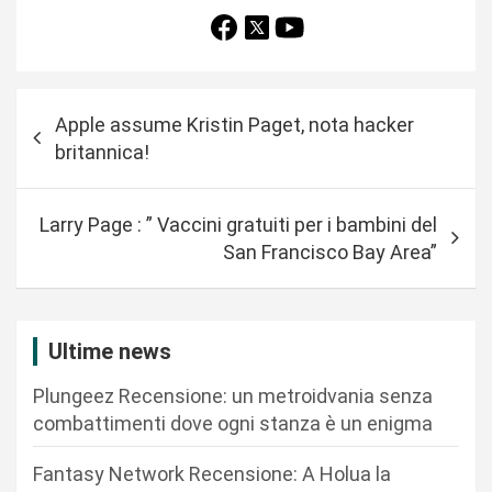
N
Apple assume Kristin Paget, nota hacker
a
britannica!
v
i
Larry Page : ” Vaccini gratuiti per i bambini del
g
San Francisco Bay Area”
a
z
i
Ultime news
o
Plungeez Recensione: un metroidvania senza
n
combattimenti dove ogni stanza è un enigma
e
Fantasy Network Recensione: A Holua la