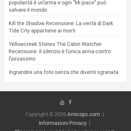
a
popolarità è un’arma e ogni “Mi piace” può
r
salvare il mondo
t
Kill the Shadow Recensione: La verità di Dark
i
Tide City appartiene ai morti
c
Yellowcreek Stories The Cabin Watcher
o
Recensione: Il silenzio è l’unica arma contro
l
l’assassino
i
Ingrandire una foto senza che diventi sgranata
Copyright © 2026
Amicopc.com
Informazioni Privacy