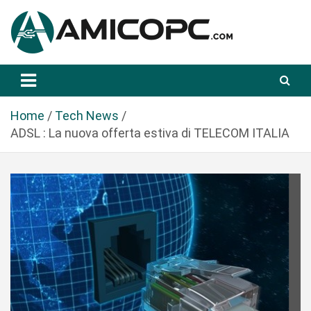
S
a
l
t
Novità Tecnologiche: Guide e News
Amicopc.com
a
a
l
Home
Tech News
c
ADSL : La nuova offerta estiva di TELECOM ITALIA
o
n
t
e
n
u
t
o