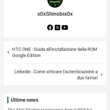
x0xShinobix0x
N
HTC ONE : Guida all’installazione della ROM
a
Google Edition
v
i
Linkedin : Come attivare l’autenticazione a
g
due fattori
a
z
i
Ultime news
o
The Skin Stapler recensione: horror PSX tra