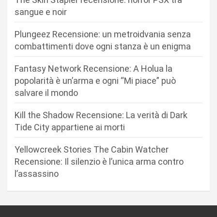
n
sangue e noir
e
Plungeez Recensione: un metroidvania senza
a
combattimenti dove ogni stanza è un enigma
r
Fantasy Network Recensione: A Holua la
t
popolarità è un’arma e ogni “Mi piace” può
i
salvare il mondo
c
Kill the Shadow Recensione: La verità di Dark
o
Tide City appartiene ai morti
l
i
Yellowcreek Stories The Cabin Watcher
Recensione: Il silenzio è l’unica arma contro
l’assassino