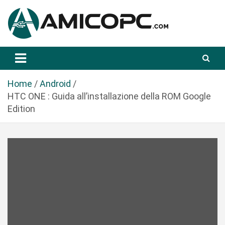
S
a
l
t
Novità Tecnologiche: Guide e News
Amicopc.com
a
a
l
Home
Android
c
HTC ONE : Guida all’installazione della ROM Google
o
Edition
n
t
e
n
u
t
o