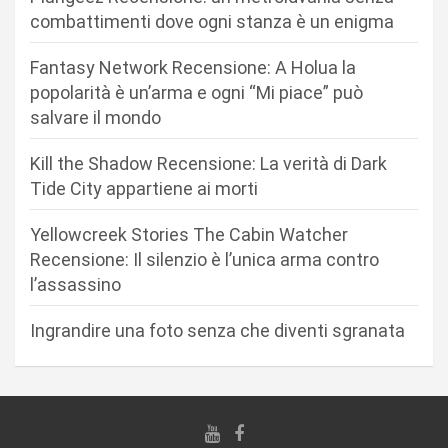
n
combattimenti dove ogni stanza è un enigma
e
Fantasy Network Recensione: A Holua la
a
popolarità è un’arma e ogni “Mi piace” può
r
salvare il mondo
t
Kill the Shadow Recensione: La verità di Dark
i
Tide City appartiene ai morti
c
Yellowcreek Stories The Cabin Watcher
o
Recensione: Il silenzio è l’unica arma contro
l
l’assassino
i
Ingrandire una foto senza che diventi sgranata