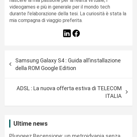
nascere la mia passione per la realtà virtuale, i
videogames e più in generale per il mondo tech
durante l'elaborazione della tesi. La curiosità è stata la
mia compagna di viaggio preferita.
N
Samsung Galaxy S4 : Guida all’installazione
a
della ROM Google Edition
v
i
ADSL : La nuova offerta estiva di TELECOM
g
ITALIA
a
z
i
Ultime news
o
Plungeez Recensione: un metroidvania senza