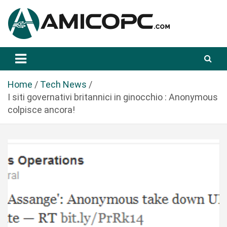
S
a
l
t
Novità Tecnologiche: Guide e News
Amicopc.com
a
a
l
Home
Tech News
c
I siti governativi britannici in ginocchio : Anonymous
o
colpisce ancora!
n
t
e
n
u
t
o