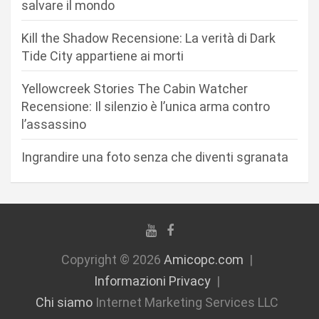
salvare il mondo
r
Kill the Shadow Recensione: La verità di Dark
t
Tide City appartiene ai morti
i
c
Yellowcreek Stories The Cabin Watcher
Recensione: Il silenzio è l’unica arma contro
o
l’assassino
l
i
Ingrandire una foto senza che diventi sgranata
Copyright © 2026
Amicopc.com
Informazioni Privacy
Chi siamo
Internet Marketing Services LLC