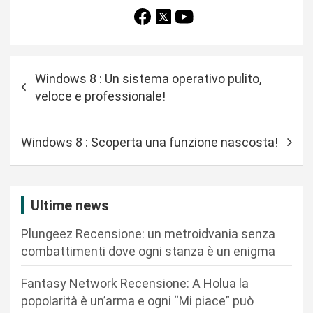
N
Windows 8 : Un sistema operativo pulito,
a
veloce e professionale!
v
i
Windows 8 : Scoperta una funzione nascosta!
g
a
z
Ultime news
i
Plungeez Recensione: un metroidvania senza
o
combattimenti dove ogni stanza è un enigma
n
Fantasy Network Recensione: A Holua la
e
popolarità è un’arma e ogni “Mi piace” può
a