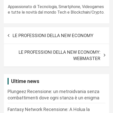
Appassionato di Tecnologia, Smartphone, Videogames
e tutte le novità dal mondo Tech e Blockchain/Crypto.
N
LE PROFESSIONI DELLA NEW ECONOMY
a
v
LE PROFESSIONI DELLA NEW ECONOMY:
i
WEBMASTER
g
a
z
Ultime news
i
Plungeez Recensione: un metroidvania senza
o
combattimenti dove ogni stanza è un enigma
n
Fantasy Network Recensione: A Holua la
e