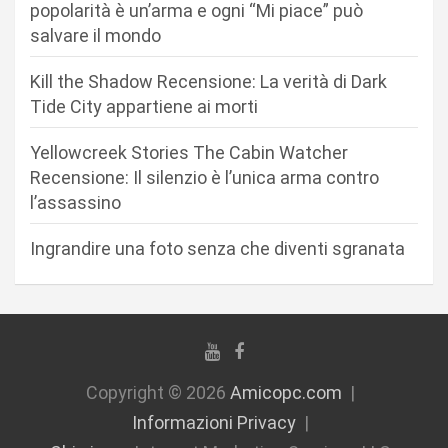
popolarità è un’arma e ogni “Mi piace” può
a
salvare il mondo
r
Kill the Shadow Recensione: La verità di Dark
t
Tide City appartiene ai morti
i
c
Yellowcreek Stories The Cabin Watcher
Recensione: Il silenzio è l’unica arma contro
o
l’assassino
l
i
Ingrandire una foto senza che diventi sgranata
Copyright © 2026
Amicopc.com
Informazioni Privacy