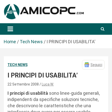
S
a
l
t
Novità Tecnologiche: Guide e News
Amicopc.com
a
a
l
Home
Tech News
I PRINCIPI DI USABILITA’
c
o
n
TECH NEWS
Seguici
t
e
I PRINCIPI DI USABILITA’
n
u
22 Settembre 2008
Luca W.
t
I principi di usabilità
sono linee-guida generali,
o
indipendenti da specifiche soluzioni tecniche,
che descrivono le caratteristiche che una
interfaccia deve avere per essere usabile.