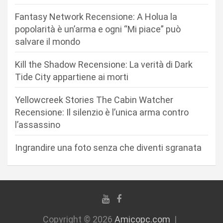
n
Fantasy Network Recensione: A Holua la
e
popolarità è un’arma e ogni “Mi piace” può
a
salvare il mondo
r
Kill the Shadow Recensione: La verità di Dark
t
Tide City appartiene ai morti
i
c
Yellowcreek Stories The Cabin Watcher
Recensione: Il silenzio è l’unica arma contro
o
l’assassino
l
i
Ingrandire una foto senza che diventi sgranata
Copyright © 2026
Amicopc.com