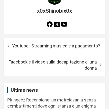
x0xShinobix0x
N
Youtube : Streaming musicale a pagamento?
a
v
Facebook e il video sulla decapitazione di una
i
donna
g
a
z
Ultime news
i
Plungeez Recensione: un metroidvania senza
o
combattimenti dove ogni stanza è un enigma