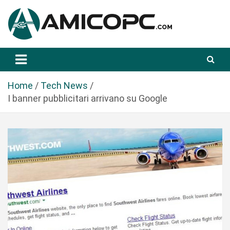
S
a
l
t
Novità Tecnologiche: Guide e News
Amicopc.com
a
a
l
Home
Tech News
c
I banner pubblicitari arrivano su Google
o
n
t
e
n
u
t
o