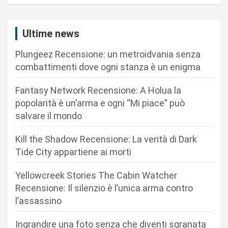
a
z
Ultime news
i
Plungeez Recensione: un metroidvania senza
o
combattimenti dove ogni stanza è un enigma
n
Fantasy Network Recensione: A Holua la
e
popolarità è un’arma e ogni “Mi piace” può
a
salvare il mondo
r
Kill the Shadow Recensione: La verità di Dark
t
Tide City appartiene ai morti
i
c
Yellowcreek Stories The Cabin Watcher
Recensione: Il silenzio è l’unica arma contro
o
l’assassino
l
i
Ingrandire una foto senza che diventi sgranata