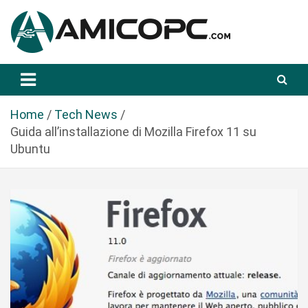
S
a
l
t
Novità Tecnologiche: Guide e News
Amicopc.com
a
a
l
Home
Tech News
c
Guida all’installazione di Mozilla Firefox 11 su
o
Ubuntu
n
t
e
n
u
t
o