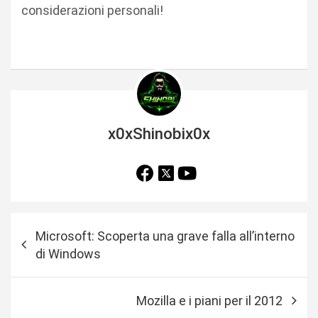
considerazioni personali!
x0xShinobix0x
N
Microsoft: Scoperta una grave falla all’interno
a
di Windows
v
i
Mozilla e i piani per il 2012
g