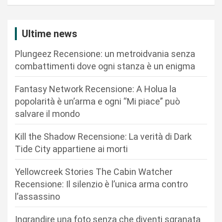
a
z
i
Ultime news
o
Plungeez Recensione: un metroidvania senza
n
combattimenti dove ogni stanza è un enigma
e
Fantasy Network Recensione: A Holua la
a
popolarità è un’arma e ogni “Mi piace” può
r
salvare il mondo
t
Kill the Shadow Recensione: La verità di Dark
i
Tide City appartiene ai morti
c
Yellowcreek Stories The Cabin Watcher
o
Recensione: Il silenzio è l’unica arma contro
l
l’assassino
i
Ingrandire una foto senza che diventi sgranata