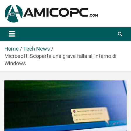
S
a
l
t
Novità Tecnologiche: Guide e News
Amicopc.com
a
a
l
Home
Tech News
c
Microsoft: Scoperta una grave falla all’interno di
o
Windows
n
t
e
n
u
t
o