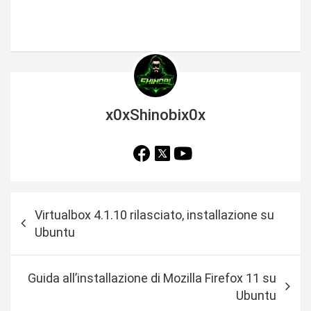
x0xShinobix0x
N
Virtualbox 4.1.10 rilasciato, installazione su
a
Ubuntu
v
i
Guida all’installazione di Mozilla Firefox 11 su
g
Ubuntu